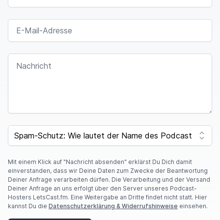
E-MAIL-ADRESSE
NACHRICHT
I
F
SPAM CAPTCHA
Y
O
U
A
Mit einem Klick auf "Nachricht absenden" erklärst Du Dich damit
R
einverstanden, dass wir Deine Daten zum Zwecke der Beantwortung
E
Deiner Anfrage verarbeiten dürfen. Die Verarbeitung und der Versand
A
Deiner Anfrage an uns erfolgt über den Server unseres Podcast-
H
Hosters LetsCast.fm. Eine Weitergabe an Dritte findet nicht statt. Hier
U
kannst Du die
Datenschutzerklärung & Widerrufshinweise
einsehen.
M