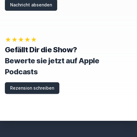
A
Nachricht absenden
N
,
I
G
N
O
★★★★★
R
E
Gefällt Dir die Show?
T
H
Bewerte sie jetzt auf Apple
I
S
Podcasts
F
I
E
Rezension schreiben
L
D