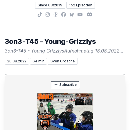
Since 08/2019
152 Episoden
TikTok
Instagram
Threads
Facebook
Bluesky
YouTube
Discord
3on3-T45 - Young-Grizzlys
3on3-T45 - Young GrizzlysAufnahmetag 18.08.2022…
20.08.2022
64 min
Sven Grosche