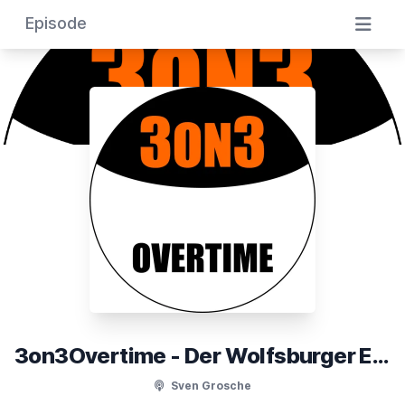
Episode
3on3Overtime - Der Wolfsburger Eishockeypodcast
Sven Grosche