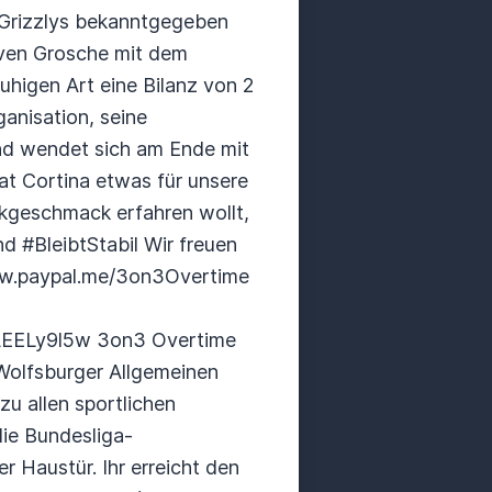
Grizzlys bekanntgegeben
Sven Grosche mit dem
ruhigen Art eine Bilanz von 2
anisation, seine
 und wendet sich am Ende mit
Pat Cortina etwas für unsere
ikgeschmack erfahren wollt,
d #BleibtStabil Wir freuen
www.paypal.me/3on3Overtime
EAEELy9l5w 3on3 Overtime
Wolfsburger Allgemeinen
zu allen sportlichen
die Bundesliga-
 Haustür. Ihr erreicht den