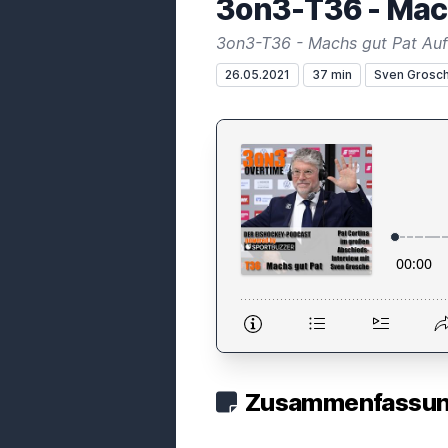
3on3-T36 - Mac
3on3-T36 - Machs gut Pat Au
26.05.2021
37 min
Sven Grosc
Zusammenfassung