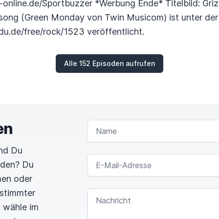
online.de/Sportbuzzer *Werbung Ende* Titelbild: Griz
lsong (Green Monday von Twin Musicom) ist unter de
u.de/free/rock/1523 veröffentlicht.
Alle 152 Episoden aufrufen
en
NAME
und Du
E-MAIL-ADRESSE
rden? Du
men oder
estimmter
NACHRICHT
n wähle im