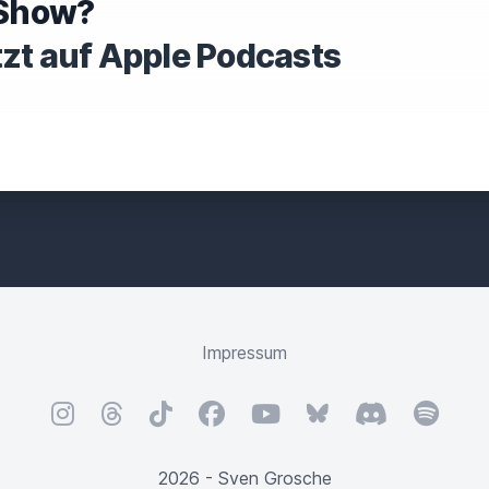
e Show?
tzt auf Apple Podcasts
Impressum
Instagram
Threads
TikTok
Facebook
YouTube
Bluesky
Discord
Spotify
2026 - Sven Grosche