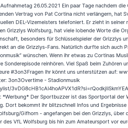
Aufnahmetag 26.05.2021 Ein paar Tage nachdem die 
fenden Vertrag von Pat Cortina nicht verlängern, hat 
ellen DEL-Vizemeisters telefoniert. Er zieht in seiner 
n Grizzlys Wolfsburg, hat viele lobende Worte die Org
nnschaft, besonders für Schlüsselspieler der Grizzlys
rekt an die Grizzlys-Fans. Natürlich durfte sich auch 
dionmusik“ wünschen. Wenn ihr etwas zu Cortinas Mus
re Sonderepisode reinhören. Viel Spaß beim Zuhören un
 eure #3on3Fragen Ihr könnt uns unterstützen auf: 
unter: 3on3Overtime - Stadionmusik
/playlist/3vDG8cHB1cAI4hoAPVX1dR?si=rQodkjIiSkmY
: *Werbung* Der Sportbuzzer ist das Sportportal der 
g. Dort bekommt ihr blitzschnell Infos und Ergebnisse 
olfsburg/Gifhorn - angefangen bei den Grizzlys, über 
r des VfL Wolfsburg bis hin zum Amateursport vor eurer