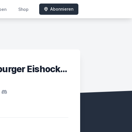
Abonnieren
ben
Shop
3on3Overtime - Der Wolfsburger Eishockeypodcast
y
Tube
Discord