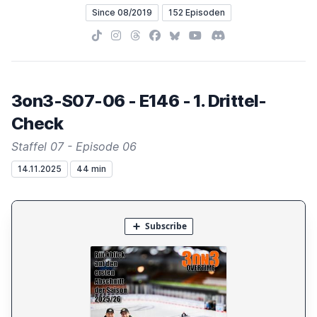
Since 08/2019
152 Episoden
TikTok
Instagram
Threads
Facebook
Bluesky
YouTube
Discord
3on3-S07-06 - E146 - 1. Drittel-
Check
Staffel 07 - Episode 06
14.11.2025
44 min