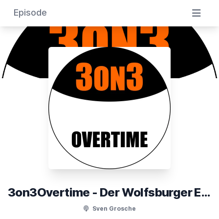
Episode
3on3Overtime - Der Wolfsburger Eishockeypodcast
Sven Grosche