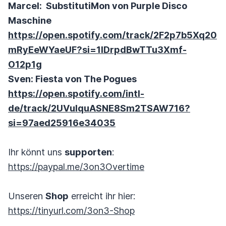
Marcel: SubstitutiMon von Purple Disco
Maschine
https://open.spotify.com/track/2F2p7b5Xq20
mRyEeWYaeUF?si=1IDrpdBwTTu3Xmf-
O12p1g
Sven: Fiesta von The Pogues
https://open.spotify.com/intl-
de/track/2UVuIquASNE8Sm2TSAW716?
si=97aed25916e34035
Ihr könnt uns
supporten
:
https://paypal.me/3on3Overtime
Unseren
Shop
erreicht ihr hier:
https://tinyurl.com/3on3-Shop