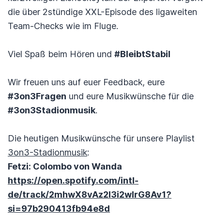
die über 2stündige XXL-Episode des ligaweiten
Team-Checks wie im Fluge.
Viel Spaß beim Hören und
#BleibtStabil
Wir freuen uns auf euer Feedback, eure
#3on3Fragen
und eure Musikwünsche für die
#3on3Stadionmusik
.
Die heutigen Musikwünsche für unsere Playlist
3on3-Stadionmusik
:
Fetzi: Colombo von Wanda
https://open.spotify.com/intl-
de/track/2mhwX8vAz2l3i2wlrG8Av1?
si=97b290413fb94e8d