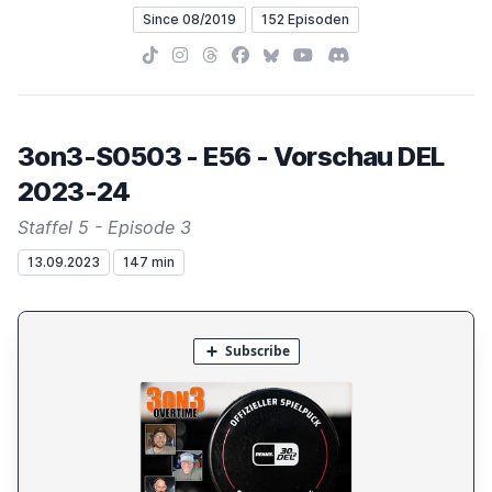
Since 08/2019
152 Episoden
TikTok
Instagram
Threads
Facebook
Bluesky
YouTube
Discord
3on3-S0503 - E56 - Vorschau DEL
2023-24
Staffel 5 - Episode 3
13.09.2023
147 min