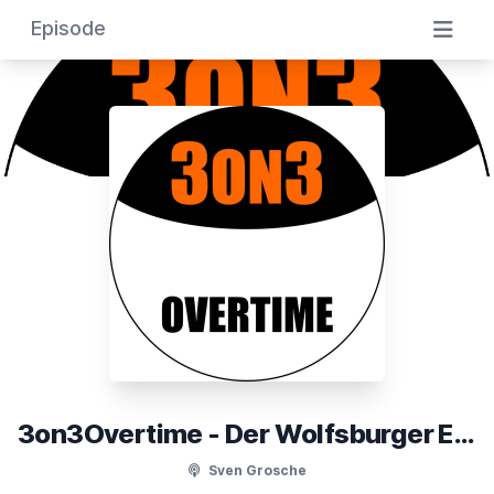
Episode
3on3Overtime - Der Wolfsburger Eishockeypodcast
Sven Grosche