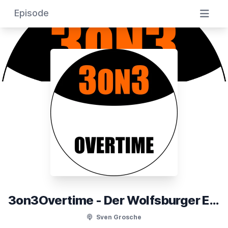
Episode
3on3Overtime - Der Wolfsburger Eishockeypodcast
Sven Grosche