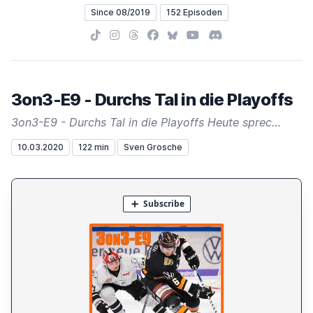
Since 08/2019
152 Episoden
TikTok
Instagram
Threads
Facebook
Bluesky
YouTube
Discord
3on3-E9 - Durchs Tal in die Playoffs
3on3-E9 - Durchs Tal in die Playoffs Heute sprec…
10.03.2020
122 min
Sven Grosche