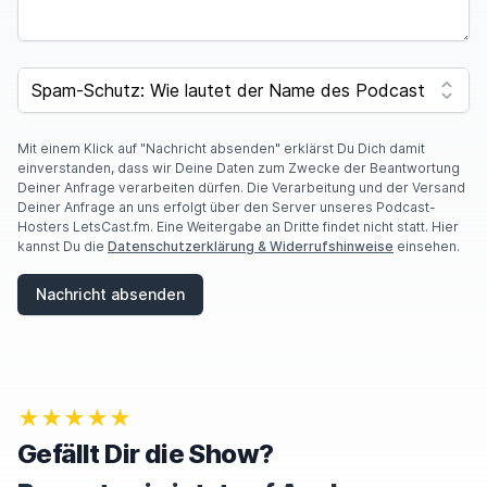
I
F
SPAM CAPTCHA
Y
O
U
A
Mit einem Klick auf "Nachricht absenden" erklärst Du Dich damit
R
einverstanden, dass wir Deine Daten zum Zwecke der Beantwortung
E
Deiner Anfrage verarbeiten dürfen. Die Verarbeitung und der Versand
A
Deiner Anfrage an uns erfolgt über den Server unseres Podcast-
H
Hosters LetsCast.fm. Eine Weitergabe an Dritte findet nicht statt. Hier
U
kannst Du die
Datenschutzerklärung & Widerrufshinweise
einsehen.
M
A
Nachricht absenden
N
,
I
G
N
O
★★★★★
R
E
Gefällt Dir die Show?
T
H