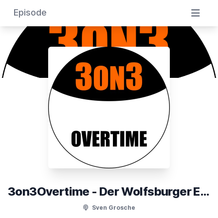
Episode
3on3Overtime - Der Wolfsburger Eishockeypodcast
Sven Grosche