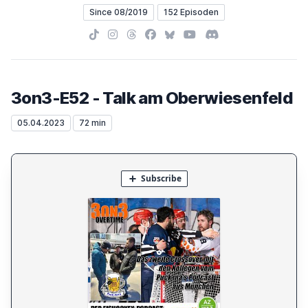
Since 08/2019
152 Episoden
TikTok
Instagram
Threads
Facebook
Bluesky
YouTube
Discord
3on3-E52 - Talk am Oberwiesenfeld
05.04.2023
72 min