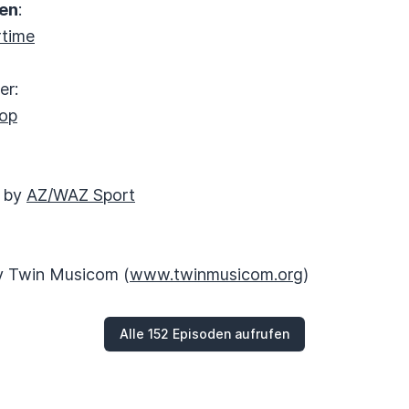
en
:
rtime
er:
hop
d by
AZ/WAZ Sport
y Twin Musicom (
www.twinmusicom.org
)
Alle 152 Episoden aufrufen