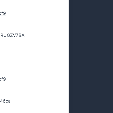
bf9
QkRUGZV7BA
bf9
e46ca