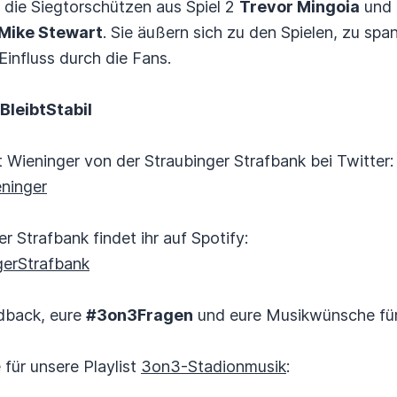
e die Siegtorschützen aus Spiel 2
Trevor Mingoia
und
Mike Stewart
. Sie äußern sich zu den Spielen, zu sp
Einfluss durch die Fans.
BleibtStabil
t Wieninger von der Straubinger Strafbank bei Twitter:
eninger
 Strafbank findet ihr auf Spotify:
ngerStrafbank
edback, eure
#3on3Fragen
und eure Musikwünsche fü
für unsere Playlist
3on3-Stadionmusik
: