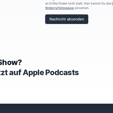
an Dritte findet nicht statt. Hier kannst Du die
H
Widerrufshinweise
einsehen.
U
M
A
Nachricht absenden
N
,
I
G
N
O
R
E
T
e Show?
H
I
tzt auf Apple Podcasts
S
F
I
E
L
D