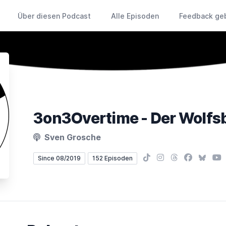
Über diesen Podcast
Alle Episoden
Feedback ge
Sven Grosche
TikTok
Instagram
Threads
Facebook
Bluesk
You
Since 08/2019
152 Episoden