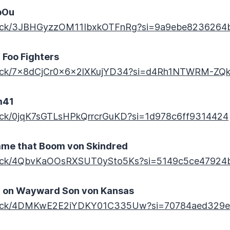
bOu
/track/3JBHGyzzOM11IbxkOTFnRg?si=9a9ebe8236264
 Foo Fighters
m/track/7x8dCjCr0x6x2lXKujYD34?si=d4Rh1NTWRM-Z
m41
track/0jqK7sGTLsHPkQrrcrGuKD?si=1d978c6ff9314424
me that Boom von Skindred
/track/4QbvKaOOsRXSUT0ySto5Ks?si=5149c5ce47924
 on Wayward Son von Kansas
m/track/4DMKwE2E2iYDKY01C335Uw?si=70784aed329