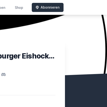
Abonnieren
ben
Shop
3on3Overtime - Der Wolfsburger Eishockeypodcast
y
Tube
Discord