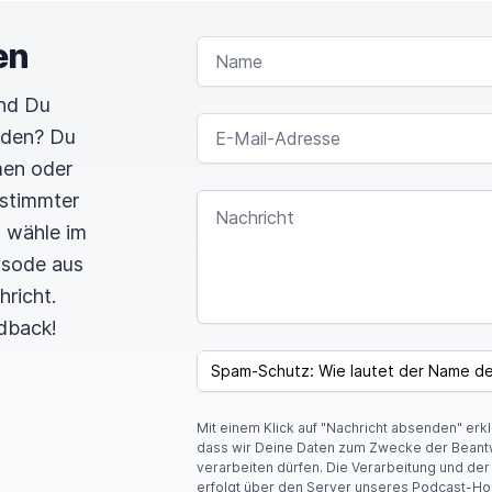
en
NAME
und Du
E-MAIL-ADRESSE
rden? Du
men oder
estimmter
NACHRICHT
n wähle im
pisode aus
hricht.
dback!
I
F
SPAM CAPTCHA
Y
O
U
Mit einem Klick auf "Nachricht absenden" erk
A
dass wir Deine Daten zum Zwecke der Beant
R
verarbeiten dürfen. Die Verarbeitung und de
E
erfolgt über den Server unseres Podcast-Ho
A