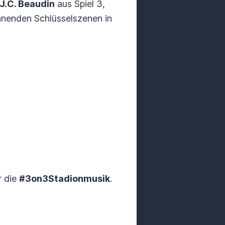
J.C. Beaudin
aus Spiel 3,
annenden Schlüsselszenen in
r die
#3on3Stadionmusik
.