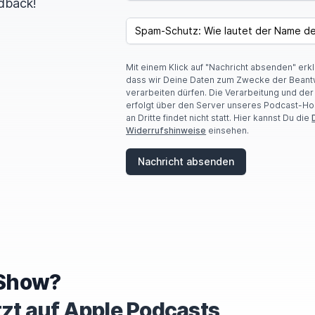
dback!
I
F
SPAM CAPTCHA
Y
O
U
Mit einem Klick auf "Nachricht absenden" erk
A
dass wir Deine Daten zum Zwecke der Beant
R
verarbeiten dürfen. Die Verarbeitung und de
E
erfolgt über den Server unseres Podcast-Ho
A
an Dritte findet nicht statt. Hier kannst Du die
H
Widerrufshinweise
einsehen.
U
M
A
Nachricht absenden
N
,
I
G
N
O
R
E
T
e Show?
H
I
tzt auf Apple Podcasts
S