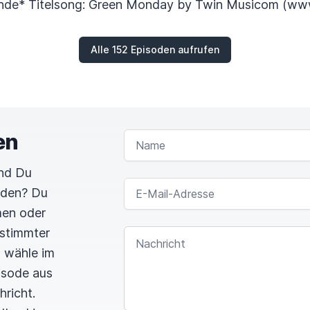
Ende* Titelsong: Green Monday by Twin Musicom (ww
Alle 152 Episoden aufrufen
en
NAME
und Du
E-MAIL-ADRESSE
rden? Du
men oder
estimmter
NACHRICHT
n wähle im
pisode aus
hricht.