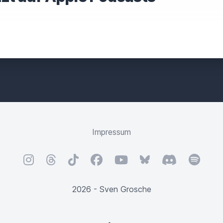
F
I
E
L
D
Impressum
Instagram
Threads
TikTok
Facebook
YouTube
Bluesky
Discord
Spotify
2026 - Sven Grosche