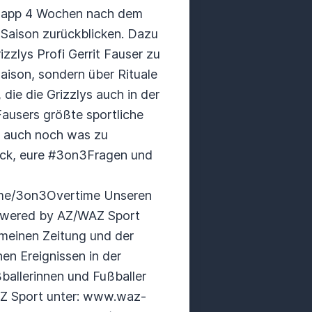
Knapp 4 Wochen nach dem
e Saison zurückblicken. Dazu
zlys Profi Gerrit Fauser zu
aison, sondern über Rituale
ie die Grizzlys auch in der
ausers größte sportliche
s auch noch was zu
back, eure #3on3Fragen und
l.me/3on3Overtime Unseren
powered by AZ/WAZ Sport
einen Zeitung und der
hen Ereignissen in der
ballerinnen und Fußballer
WAZ Sport unter: www.waz-