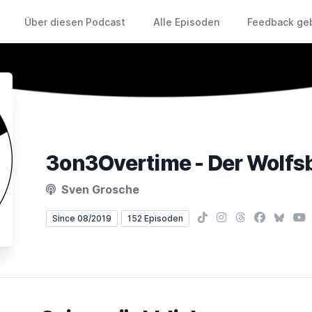
Über diesen Podcast
Alle Episoden
Feedback ge
Sven Grosche
TikTok
Instagram
Threads
Facebook
Bluesk
You
Since 08/2019
152 Episoden