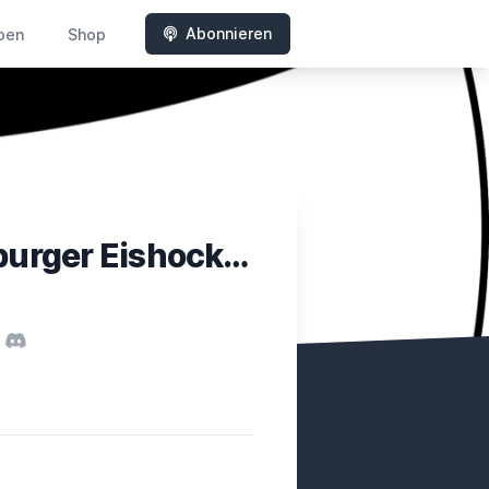
Abonnieren
ben
Shop
3on3Overtime - Der Wolfsburger Eishockeypodcast
y
Tube
Discord