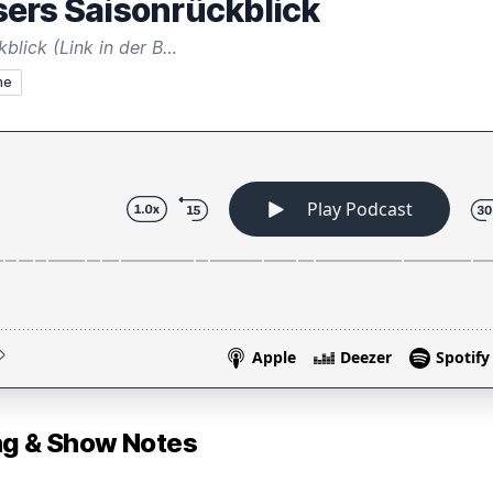
ers Saisonrückblick
blick (Link in der B…
he
 & Show Notes