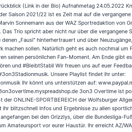
rückblick (Link in der Bio) Aufnahmetag 24.05.2022 
n der Saison 2021/22 ist es Zeit mal auf die vergangen
rvin Sonnemann aus der WAZ Sportredaktion von Griz
 Das Trio spricht aber nicht nur über die vergangene S
denen „Fausi“ hinterhertrauert und über Neuzugänge, d
rk machen sollen. Natürlich geht es auch nochmal um F
ven seinen persönlichen Fan-Moment. Am Ende gibt e
ören und #BleibtStabil Wir freuen uns auf euer Feed
3on3Stadionmusik. Unsere Playlist findet ihr unter:
onmusik Ihr könnt uns unterstützen auf: www.paypa
ww.3on3overtime.myspreadshop.de 3on3 Overtime ist 
t der ONLINE-SPORTBEREICH der Wolfsburger Allgem
ihr blitzschnell Infos und Ergebnisse zu allen sportlic
angefangen bei den Grizzlys, über die Bundesliga-Fuß
zum Amateursport vor eurer Haustür. Ihr erreicht AZ/