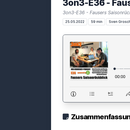
3on3-E36 - Faus
3on3-E36 - Fausers Saisonrück
25.05.2022
59 min
Sven Grosc
Zusammenfassung